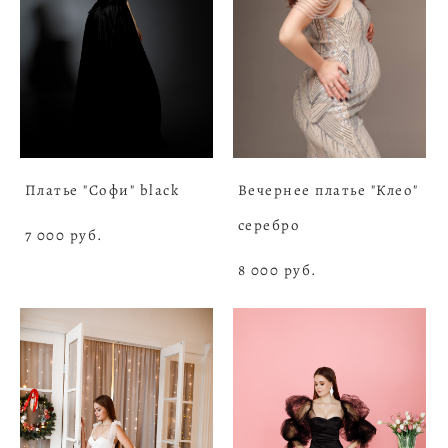
Платье "Софи" black
Вечернее платье "Клео"
серебро
7 000 pуб.
8 000 pуб.