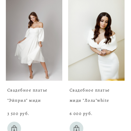
Свадебное платье
Свадебное платье
"Эйприл" миди
миди "Лола"white
3 500 pуб.
6 000 pуб.