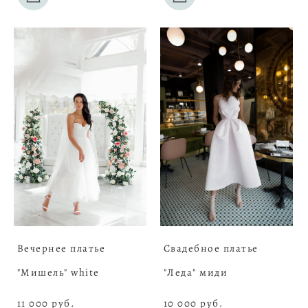
Вечернее платье
Свадебное платье
"Мишель" white
"Леда" миди
11 000 pуб.
10 000 pуб.