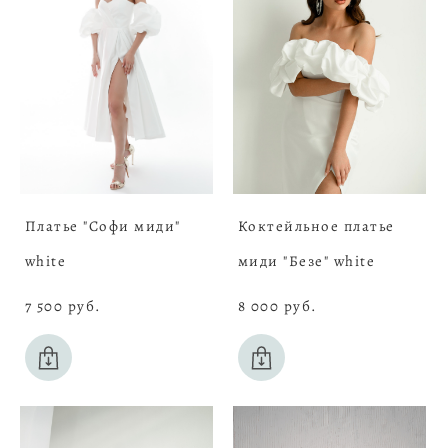
Платье "Софи миди"
Коктейльное платье
white
миди "Безе" white
7 500 pуб.
8 000 pуб.