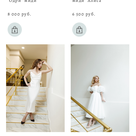
"Одри" миди
миди "Алиса"
8 000 pуб.
6 500 pуб.