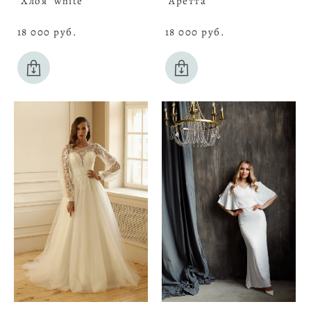
"Хлоя" white
"Аретта"
18 000 pуб.
18 000 pуб.