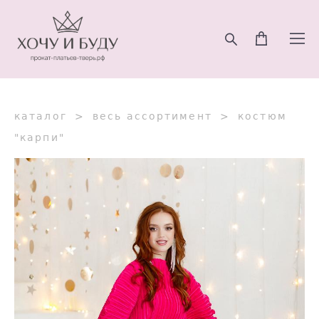
каталог
>
весь ассортимент
>
костюм
"карпи"