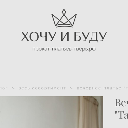
лог
>
весь ассортимент
>
вечернее платье "
Ве
"Т