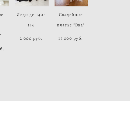
ое
Леди ди 140-
Свадебное
146
платье "Эва"
"
2 000 pуб.
15 000 pуб.
б.