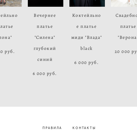
тейльно
Вечернее
Коктейльно
Свадебн
платье
платье
е платье
платье
лона"
"Силена"
миди "Влада"
"Верона
глубокий
black
00 pуб.
20 000 pу
синий
6 000 pуб.
6 000 pуб.
ПРАВИЛА
КОНТАКТЫ