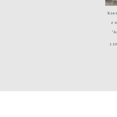
Кок
е 
"А
3 5