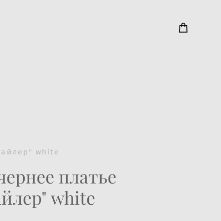
тайлер" white
чернее платье
айлер" white