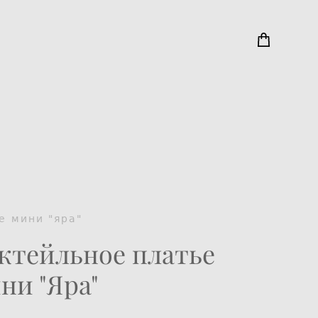
е мини "яра"
ктейльное платье
ни "Яра"