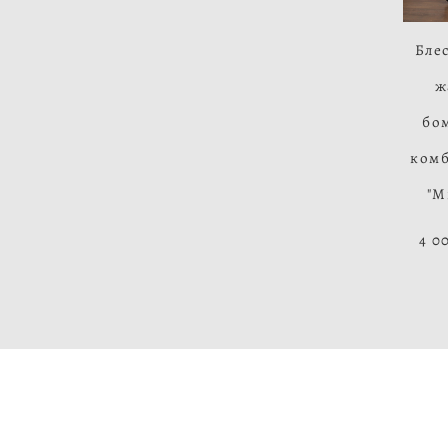
Бле
ж
бо
ком
"М
4 0