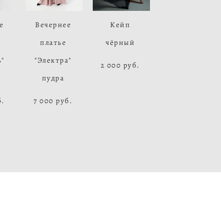
е
Вечернее
Кейп
платье
чёрный
"
"Электра"
2 000 pуб.
пудра
б.
7 000 pуб.