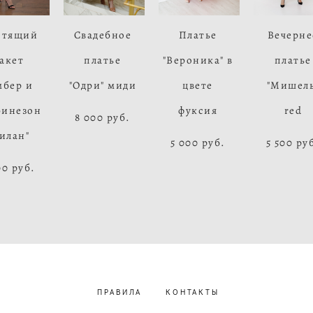
стящий
Свадебное
Платье
Вечерне
акет
платье
"Вероника" в
платье
мбер и
"Одри" миди
цвете
"Мишель
бинезон
фуксия
red
8 000 pуб.
илан"
5 000 pуб.
5 500 pу
00 pуб.
ПРАВИЛА
КОНТАКТЫ