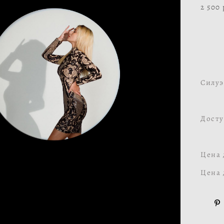
2 500
Силуэ
Досту
Цена 
Цена 