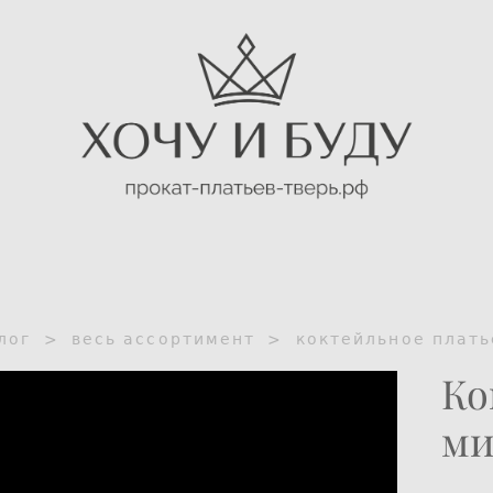
лог
>
весь ассортимент
>
коктейльное плать
Ко
ми